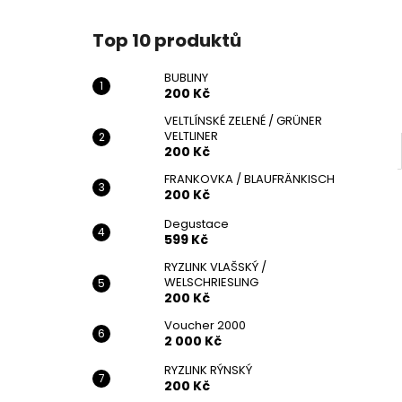
BUBLINY
l
200 Kč
Top 10 produktů
BUBLINY
200 Kč
VELTLÍNSKÉ ZELENÉ / GRÜNER
VELTLINER
200 Kč
FRANKOVKA / BLAUFRÄNKISCH
200 Kč
Degustace
599 Kč
RYZLINK VLAŠSKÝ /
WELSCHRIESLING
200 Kč
Voucher 2000
2 000 Kč
RYZLINK RÝNSKÝ
200 Kč