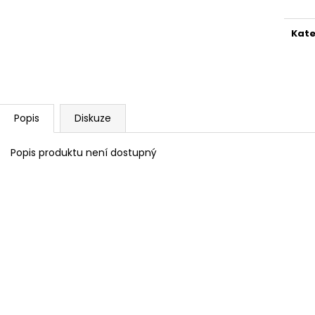
VELTLÍNSKÉ ZELENÉ / GRÜNER VELTLINER
FRANKOVKA / B
200 Kč
200 Kč
Kate
Popis
Diskuze
Popis produktu není dostupný