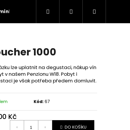
Hledat
Přihlášení
Nákupní
mínky
Kontakty
Podmínky ochrany osobníc
košík
ucher 1000
zku lze uplatnit na degustaci, nákup vín
yt v našem Penzionu W18. Pobyt i
staci je však potřeba předem domluvit.
adem
Kód:
67
Následující
000 Kč
ná
DO KOŠÍKU
: