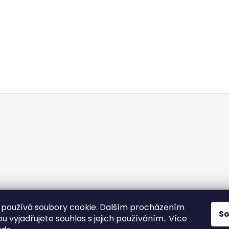
používá soubory cookie. Dalším procházením
S
Vinařství W18
 vyjadřujete souhlas s jejich používáním.. Více