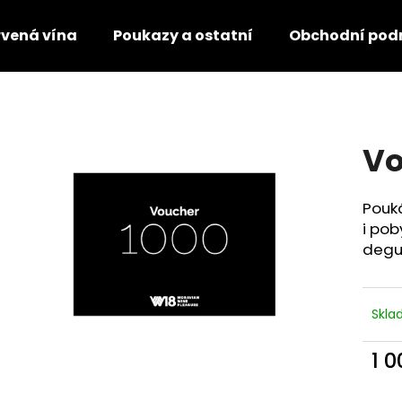
vená vína
Poukazy a ostatní
Obchodní pod
Co potřebujete najít?
Vo
HLEDAT
Pouká
i pob
Doporučujeme
degu
Skl
1 
Měr
cena