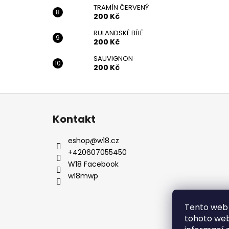
TRAMÍN ČERVENÝ
200 Kč
RULANDSKÉ BÍLÉ
200 Kč
SAUVIGNON
200 Kč
Z
á
Kontakt
p
a
eshop
@
w18.cz
t
+420607055450
í
W18 Facebook
w18mwp
Tento web 
tohoto webu