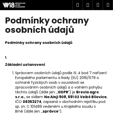
K
Přejít
Hledat
Náku
M
Přihlášen
na
o
obsah
Zpět
Zpět
košík
š
Podmínky ochrany
í
C
osobních údajů
k
o
p
Podmínky ochrany osobních údajů
o
t
I.
ř
Základní ustanovení
e
b
Správcem osobních údajů podle čl. 4 bod 7 nařízení
Evropského parlamentu a Rady (EU) 2016/679 o
u
ochraně fyzických osob v souvislosti se
j
zpracováním osobních údajů a o volném pohybu
e
těchto údajů (dále jen: „
GDPR
”) je
Brevia agro
s.r.o.
, se sídlem
Na Aleji 908, 691 02 Velké Bílovice
,
t
IČO
06353274
, zapsaná v obchodním rejstříku pod
e
sp. zn.
C 101489
vedeném u
Krajského soudu v
Brně
(dále jen: „
správce
“).
n