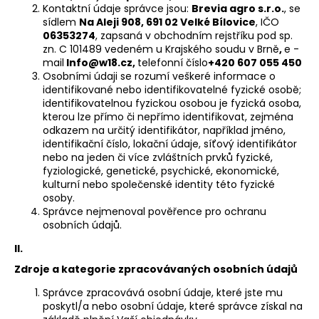
Kontaktní údaje správce jsou:
Brevia agro s.r.o.
, se
a
sídlem
Na Aleji 908, 691 02 Velké Bílovice
, IČO
j
06353274
, zapsaná v obchodním rejstříku pod sp.
zn.
C 101489
vedeném u
Krajského soudu v Brně
,
e -
í
mail
Info@w18.cz
,
telefonní číslo
+420 607 055 450
t
Osobními údaji se rozumí veškeré informace o
?
identifikované nebo identifikovatelné fyzické osobě;
identifikovatelnou fyzickou osobou je fyzická osoba,
kterou lze přímo či nepřímo identifikovat, zejména
odkazem na určitý identifikátor, například jméno,
identifikační číslo, lokační údaje, síťový identifikátor
nebo na jeden či více zvláštních prvků fyzické,
HLEDAT
fyziologické, genetické, psychické, ekonomické,
kulturní nebo společenské identity této fyzické
osoby.
Správce nejmenoval pověřence pro ochranu
D
osobních údajů.
o
II.
p
Zdroje a kategorie zpracovávaných osobních údajů
o
r
Správce zpracovává osobní údaje, které jste mu
u
poskytl/a nebo osobní údaje, které správce získal na