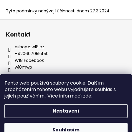
Tyto podmínky nabývají účinnosti dnem 27.3.2024
Z
á
Kontakt
p
a
eshop
@
w18.cz
t
+420607055450
í
W18 Facebook
w18mwp
Tento web používá soubory cookie. Dalším
procházením tohoto webu vyjadřujete souhlas s
jejich používáním.. Více informací
zde
.
Vinařství W18
Nastavení
Vytvořil Shoptet
Souhlasím
Copyright 2026
Vinařství W18
. Všechna práva vyhrazena.