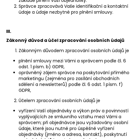
č
základě plnění Vaší objednávky.
Správce zpracovává Vaše identifikační a kontaktní
u
údaje a údaje nezbytné pro plnění smlouvy.
j
e
m
III.
e
Zákonný důvod a účel zpracování osobních údajů
Zákonným důvodem zpracování osobních údajů je
RULANDSKÉ
BÍLÉ
plnění smlouvy mezi Vámi a správcem podle čl. 6
200
odst. 1 písm. b) GDPR,
Kč
oprávněný zájem správce na poskytování přímého
marketingu (zejména pro zasílání obchodních
sdělení a newsletterů) podle čl. 6 odst. 1 písm. f)
GDPR,
Účelem zpracování osobních údajů je
vyřízení Vaší objednávky a výkon práv a povinností
vyplývajících ze smluvního vztahu mezi Vámi a
správcem; při objednávce jsou vyžadovány osobní
údaje, které jsou nutné pro úspěšné vyřízení
objednávky (jméno a adresa, kontakt), poskytnutí