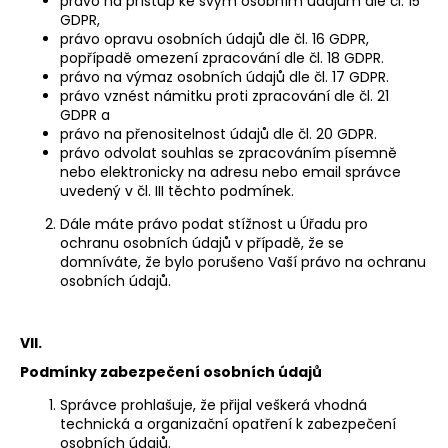
právo na přístup ke svým osobním údajům dle čl. 15
GDPR,
právo opravu osobních údajů dle čl. 16 GDPR,
popřípadě omezení zpracování dle čl. 18 GDPR.
právo na výmaz osobních údajů dle čl. 17 GDPR.
právo vznést námitku proti zpracování dle čl. 21
GDPR a
právo na přenositelnost údajů dle čl. 20 GDPR.
právo odvolat souhlas se zpracováním písemně
nebo elektronicky na adresu nebo email správce
uvedený v čl. III těchto podmínek.
Dále máte právo podat stížnost u Úřadu pro
ochranu osobních údajů v případě, že se
domníváte, že bylo porušeno Vaší právo na ochranu
osobních údajů.
VII.
Podmínky zabezpečení osobních údajů
Správce prohlašuje, že přijal veškerá vhodná
technická a organizační opatření k zabezpečení
osobních údajů.