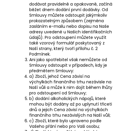
dodávat pravidelně a opakovaně, začíná
běžet dnem dodání první dodávky. Od
Smlouvy můžete odstoupit jakýmkoliv
prokazatelným způsobem (zejména
zasláním e-mailu nebo dopisu na Naše
adresy uvedené u Našich identifikačních
údajů). Pro odstoupení můžete využít
také vzorový formulář poskytovaný z
Naší strany, který tvoří
přílohu č. 2
Podmínek.
Ani jako spotřebitel však nemůžete od
Smlouvy odstoupit v případech, kdy je
předmětem Smlouvy:
a) Zboží, jehož Cena závisí na
výchylkách finančního trhu nezávisle na
Naší vůli a může k nim dojít během lhůty
pro odstoupení od Smlouvy;
b) dodání alkoholických nápojů, které
mohou být dodány až po uplynutí třiceti
dnů a jejich Cena závisí na výchylkách
finančního trhu nezávislých na Naší vůli;
c) Zboží, které bylo upraveno podle
Vašeho přání nebo pro Vaši osobu;