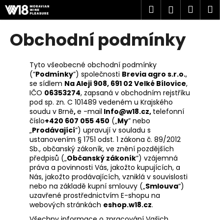
K
Přejít
Hledat
Náku
M
Přihlášen
na
o
obsah
Zpět
Zpět
košík
š
Obchodní podmínky
í
C
k
o
Tyto všeobecné obchodní podmínky
(“
Podmínky
”) společnosti
Brevia agro s.r.o.
,
p
se sídlem
Na Aleji 908, 691 02 Velké Bílovice
,
o
IČO
06353274
, zapsaná v obchodním rejstříku
t
pod sp. zn.
C 101489
vedeném u
Krajského
soudu v Brně
,
e -mail
Info@w18.cz
,
telefonní
ř
číslo
+420 607 055 450
(„
My
” nebo
e
„
Prodávající
”) upravují v souladu s
ustanovením § 1751 odst. 1 zákona č. 89/2012
b
Sb., občanský zákoník, ve znění pozdějších
u
předpisů („
Občanský zákoník
“) vzájemná
j
práva a povinnosti Vás, jakožto kupujících, a
Nás, jakožto prodávajících, vzniklá v souvislosti
e
nebo na základě kupní smlouvy („
Smlouva
“)
t
uzavřené prostřednictvím E-shopu na
e
webových stránkách
eshop.w18.cz
.
n
Všechny informace o zpracování Vašich