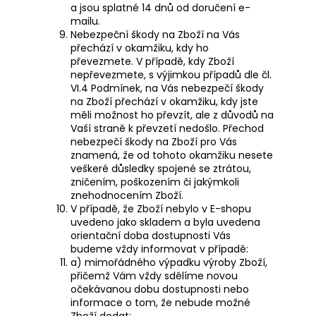
a jsou splatné 14 dnů od doručení e-
mailu.
Nebezpeční škody na Zboží na Vás
přechází v okamžiku, kdy ho
převezmete. V případě, kdy Zboží
nepřevezmete, s výjimkou případů dle čl.
VI.4
Podmínek, na Vás nebezpečí škody
na Zboží přechází v okamžiku, kdy jste
měli možnost ho převzít, ale z důvodů na
Vaší straně k převzetí nedošlo. Přechod
nebezpečí škody na Zboží pro Vás
znamená, že od tohoto okamžiku nesete
veškeré důsledky spojené se ztrátou,
zničením, poškozením či jakýmkoli
znehodnocením Zboží.
V případě, že Zboží nebylo v E-shopu
uvedeno jako skladem a byla uvedena
orientační doba dostupnosti Vás
budeme vždy informovat v případě:
a) mimořádného výpadku výroby Zboží,
přičemž Vám vždy sdělíme novou
očekávanou dobu dostupnosti nebo
informace o tom, že nebude možné