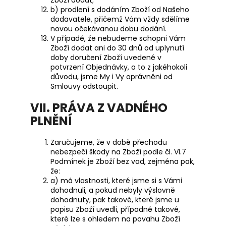
Zboží dodat;
b) prodlení s dodáním Zboží od Našeho
dodavatele, přičemž Vám vždy sdělíme
novou očekávanou dobu dodání.
V případě, že nebudeme schopni Vám
Zboží dodat ani do 30 dnů od uplynutí
doby doručení Zboží uvedené v
potvrzení Objednávky, a to z jakéhokoli
důvodu, jsme My i Vy oprávněni od
Smlouvy odstoupit.
VII. PRÁVA Z VADNÉHO
PLNĚNÍ
Zaručujeme, že v době přechodu
nebezpečí škody na Zboží podle čl.
VI.7
Podmínek je Zboží bez vad, zejména pak,
že:
a) má vlastnosti, které jsme si s Vámi
dohodnuli, a pokud nebyly výslovně
dohodnuty, pak takové, které jsme u
popisu Zboží uvedli, případně takové,
které lze s ohledem na povahu Zboží