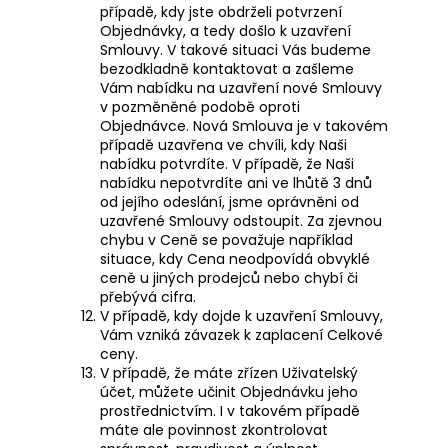
případě, kdy jste obdrželi potvrzení
Objednávky, a tedy došlo k uzavření
Smlouvy. V takové situaci Vás budeme
bezodkladně kontaktovat a zašleme
Vám nabídku na uzavření nové Smlouvy
v pozměněné podobě oproti
Objednávce. Nová Smlouva je v takovém
případě uzavřena ve chvíli, kdy Naši
nabídku potvrdíte. V případě, že Naši
nabídku nepotvrdíte ani ve lhůtě 3 dnů
od jejího odeslání, jsme oprávněni od
uzavřené Smlouvy odstoupit. Za zjevnou
chybu v Ceně se považuje například
situace, kdy Cena neodpovídá obvyklé
ceně u jiných prodejců nebo chybí či
přebývá cifra.
V případě, kdy dojde k uzavření Smlouvy,
Vám vzniká závazek k zaplacení Celkové
ceny.
V případě, že máte zřízen Uživatelský
účet, můžete učinit Objednávku jeho
prostřednictvím. I v takovém případě
máte ale povinnost zkontrolovat