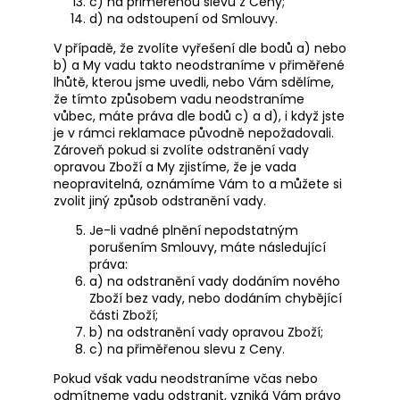
c) na přiměřenou slevu z Ceny;
d) na odstoupení od Smlouvy.
V případě, že zvolíte vyřešení dle bodů a) nebo
b) a My vadu takto neodstraníme v přiměřené
lhůtě, kterou jsme uvedli, nebo Vám sdělíme,
že tímto způsobem vadu neodstraníme
vůbec, máte práva dle bodů c) a d), i když jste
je v rámci reklamace původně nepožadovali.
Zároveň pokud si zvolíte odstranění vady
opravou Zboží a My zjistíme, že je vada
neopravitelná, oznámíme Vám to a můžete si
zvolit jiný způsob odstranění vady.
Je-li vadné plnění nepodstatným
porušením Smlouvy, máte následující
práva:
a) na odstranění vady dodáním nového
Zboží bez vady, nebo dodáním chybějící
části Zboží;
b) na odstranění vady opravou Zboží;
c) na přiměřenou slevu z Ceny.
Pokud však vadu neodstraníme včas nebo
odmítneme vadu odstranit, vzniká Vám právo