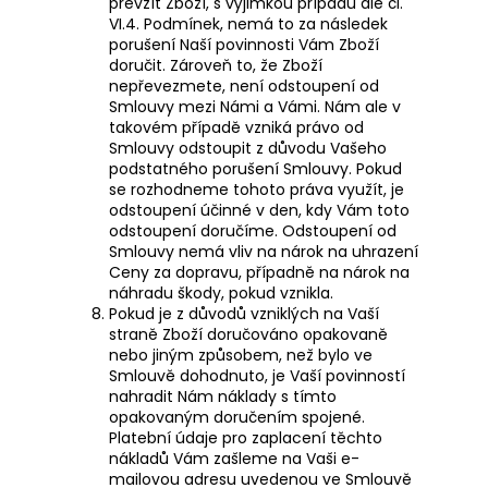
převzít Zboží, s výjimkou případů dle čl.
VI.4.
Podmínek, nemá to za následek
porušení Naší povinnosti Vám Zboží
doručit. Zároveň to, že Zboží
nepřevezmete, není odstoupení od
Smlouvy mezi Námi a Vámi. Nám ale v
takovém případě vzniká právo od
Smlouvy odstoupit z důvodu Vašeho
podstatného porušení Smlouvy. Pokud
se rozhodneme tohoto práva využít, je
odstoupení účinné v den, kdy Vám toto
odstoupení doručíme. Odstoupení od
Smlouvy nemá vliv na nárok na uhrazení
Ceny za dopravu, případně na nárok na
náhradu škody, pokud vznikla.
Pokud je z důvodů vzniklých na Vaší
straně Zboží doručováno opakovaně
nebo jiným způsobem, než bylo ve
Smlouvě dohodnuto, je Vaší povinností
nahradit Nám náklady s tímto
opakovaným doručením spojené.
Platební údaje pro zaplacení těchto
nákladů Vám zašleme na Vaši e-
mailovou adresu uvedenou ve Smlouvě