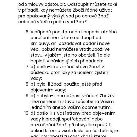
od Smlouvy odstoupit. Odstoupit můžete také
v případě, kdy nemůžete Zboží řádně užívat
pro opakovaný výskyt vad po opravě Zboží
nebo při větším počtu vad Zboží.
V případě podstatného i nepodstatného
porušení nemůžete odstoupit od
Smlouvy, ani požadovat dodání nové
věci, pokud nemůžete vrátit Zboží ve
stavu, v jakém jste ho obdrželi. To ale
neplatí v následujících případech:
a) došlo-li ke změně stavu Zboží v
důsledku prohlídky za účelem zjištění
vady;
b) bylo-li Zboží použito ještě před
objevením vady;
c) nebyla-li nemožnost vrácení Zboží v
nezměněném stavu způsobena Vaším
jednáním anebo Vaším opomenutím,
d) došlo-li z Vaší strany před objevením
vady k prodeji, spotřebování nebo
pozměnění Zboží při obvyklém použití;
pokud k tomu však došlo jen částečně, je
Vaší povinností tu část Zboží, kterou