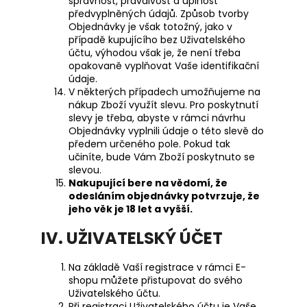
správnost, pravdivost a úplnost
předvyplněných údajů. Způsob tvorby
Objednávky je však totožný, jako v
případě kupujícího bez Uživatelského
účtu, výhodou však je, že není třeba
opakovaně vyplňovat Vaše identifikační
údaje.
V některých případech umožňujeme na
nákup Zboží využít slevu. Pro poskytnutí
slevy je třeba, abyste v rámci návrhu
Objednávky vyplnili údaje o této slevě do
předem určeného pole. Pokud tak
učiníte, bude Vám Zboží poskytnuto se
slevou.
Nakupující bere na vědomí, že
odesláním objednávky potvrzuje, že
jeho věk je 18 let a vyšší.
IV. UŽIVATELSKÝ ÚČET
Na základě Vaší registrace v rámci E-
shopu můžete přistupovat do svého
Uživatelského účtu.
Při registraci Uživatelského účtu je Vaše