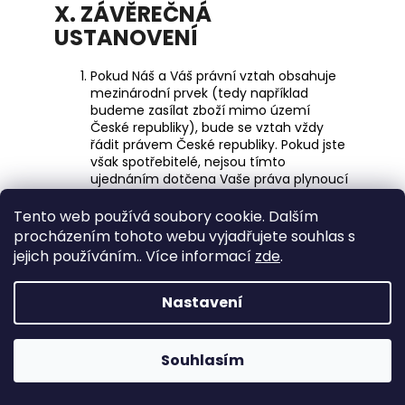
X. ZÁVĚREČNÁ
USTANOVENÍ
Pokud Náš a Váš právní vztah obsahuje
mezinárodní prvek (tedy například
budeme zasílat zboží mimo území
České republiky), bude se vztah vždy
řádit právem České republiky. Pokud jste
však spotřebitelé, nejsou tímto
ujednáním dotčena Vaše práva plynoucí
z právních předpisů.
Veškerou písemnou korespondenci si s
Tento web používá soubory cookie. Dalším
Vámi budeme doručovat elektronickou
procházením tohoto webu vyjadřujete souhlas s
poštou. Naše e-mailová adresa je
jejich používáním.. Více informací
zde
.
uvedena u Našich identifikačních údajů.
My budeme doručovat korespondenci
na Vaši e-mailovou adresu uvedenou ve
Nastavení
Smlouvě, v Uživatelském účtu nebo přes
kterou jste nás kontaktovali.
Smlouvu je možné měnit pouze na
Souhlasím
základě naší písemné dohody. My jsme
však oprávněni změnit a doplnit tyto
Podmínky, tato změna se však nedotkne