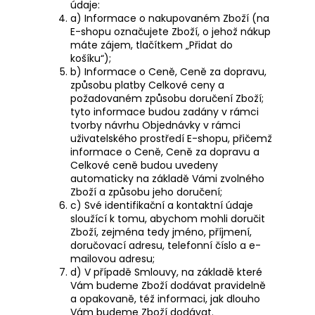
údaje:
a) Informace o nakupovaném Zboží (na
E-shopu označujete Zboží, o jehož nákup
máte zájem, tlačítkem „Přidat do
košíku“);
b) Informace o Ceně, Ceně za dopravu,
způsobu platby Celkové ceny a
požadovaném způsobu doručení Zboží;
tyto informace budou zadány v rámci
tvorby návrhu Objednávky v rámci
uživatelského prostředí E-shopu, přičemž
informace o Ceně, Ceně za dopravu a
Celkové ceně budou uvedeny
automaticky na základě Vámi zvolného
Zboží a způsobu jeho doručení;
c) Své identifikační a kontaktní údaje
sloužící k tomu, abychom mohli doručit
Zboží, zejména tedy jméno, příjmení,
doručovací adresu, telefonní číslo a e-
mailovou adresu;
d) V případě Smlouvy, na základě které
Vám budeme Zboží dodávat pravidelně
a opakovaně, též informaci, jak dlouho
Vám budeme Zboží dodávat.