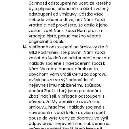
účinnosti odstoupení na účet, ze kterého
byla připsána, případně na účet zvolený
odstoupení od Smlouvy. Částka však
nebude vrácena dříve, než Nám Zboží
vrátíte či než prokážete, že došlo k jeho
zaslání zpět Nám. Zboží Nám prosím
vracejte čisté, pokud možno včetně
originálního obalu.
V případě odstoupení od Smlouvy dle čl.
VIII.2
Podmínek jste povinní Nám Zboží
zaslat do 14 dnů od odstoupení a nesete
náklady spojené s navrácením zboží k
Nám. Vy máte naopak nárok na to,
abychom Vám vrátili Cenu za dopravu,
avšak pouze ve výšiodpovídající
nejlevnějšímu nabízenému způsobu
dodání Zboží, který jsme pro dodání
Zboží nabízeli. V případě odstoupení z
důvodu, že My porušíme uzavřenou
Smlouvu, hradíme i náklady spojené s
navrácením zboží k Nám, ovšem opět
pouze do výše Ceny za dopravu ve výši
odpovídající nejlevnějšímu nabízenému