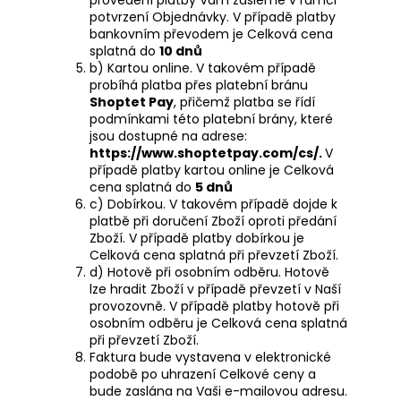
potvrzení Objednávky. V případě platby
bankovním převodem je Celková cena
splatná do
10 dnů
b) Kartou online. V takovém případě
probíhá platba přes platební bránu
Shoptet Pay
, přičemž platba se řídí
podmínkami této platební brány, které
jsou dostupné na adrese:
https://www.shoptetpay.com/cs/
.
V
případě platby kartou online je Celková
cena splatná do
5 dnů
c) Dobírkou. V takovém případě dojde k
platbě při doručení Zboží oproti předání
Zboží. V případě platby dobírkou je
Celková cena splatná při převzetí Zboží.
d) Hotově při osobním odběru. Hotově
lze hradit Zboží v případě převzetí v Naší
provozovně. V případě platby hotově při
osobním odběru je Celková cena splatná
při převzetí Zboží.
Faktura bude vystavena v elektronické
podobě po uhrazení Celkové ceny a
bude zaslána na Vaši e-mailovou adresu.