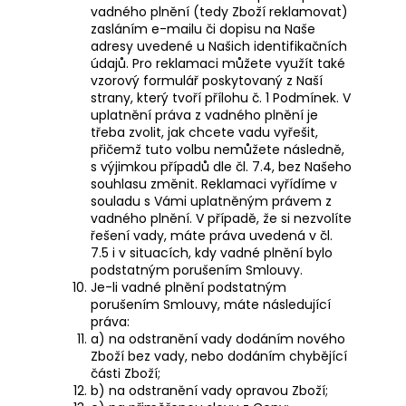
vadného plnění (tedy Zboží reklamovat)
zasláním e-mailu či dopisu na Naše
adresy uvedené u Našich identifikačních
údajů. Pro reklamaci můžete využít také
vzorový formulář poskytovaný z Naší
strany, který tvoří
přílohu č. 1 Podmínek
. V
uplatnění práva z vadného plnění je
třeba zvolit, jak chcete vadu vyřešit,
přičemž tuto volbu nemůžete následně,
s výjimkou případů dle čl. 7.4, bez Našeho
souhlasu změnit. Reklamaci vyřídíme v
souladu s Vámi uplatněným právem z
vadného plnění. V případě, že si nezvolíte
řešení vady, máte práva uvedená v čl.
7.5 i v situacích, kdy vadné plnění bylo
podstatným porušením Smlouvy.
Je-li vadné plnění podstatným
porušením Smlouvy, máte následující
práva:
a) na odstranění vady dodáním nového
Zboží bez vady, nebo dodáním chybějící
části Zboží;
b) na odstranění vady opravou Zboží;