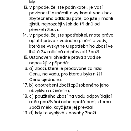
My.
V případě, že jste podnikateli, je Vaší
povinností oznámit a vytknout vadu bez
zbytečného odkladu poté, co jste ji mohli
zjistit, nejpozději však do tří dnů od
převzetí Zboží.
V případě, že jste spotřebitel, máte právo
uplatit práva z vadného plnění u vady,
která se vyskytne u spotřebního Zboží ve
lhůtě 24 měsíců od převzetí Zboží.
Ustanovení ohledně práva z vad se
nepoužijí v případě:
a) Zboží, které je prodávané za nižší
Cenu, na vadu, pro kterou byla nižší
Cena ujednána;
b) opotřebení Zboží způsobeného jeho
obvyklým užíváním;
c) použitého Zboží na vadu odpovídající
míře používání nebo opotřebení, kterou
Zboží mělo, když jste jej převzali;
d) kdy to vyplývá z povahy Zboží.