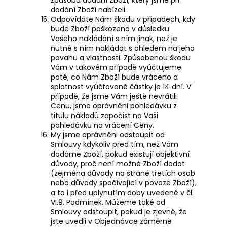
způsobu dodání Zboží, který jsme při
dodání Zboží nabízeli.
Odpovídáte Nám škodu v případech, kdy
bude Zboží poškozeno v důsledku
Vašeho nakládání s ním jinak, než je
nutné s ním nakládat s ohledem na jeho
povahu a vlastnosti. Způsobenou škodu
Vám v takovém případě vyúčtujeme
poté, co Nám Zboží bude vráceno a
splatnost vyúčtované částky je 14 dní. V
případě, že jsme Vám ještě nevrátili
Cenu, jsme oprávněni pohledávku z
titulu nákladů započíst na Vaši
pohledávku na vrácení Ceny.
My jsme oprávněni odstoupit od
Smlouvy kdykoliv před tím, než Vám
dodáme Zboží, pokud existují objektivní
důvody, proč není možné Zboží dodat
(zejména důvody na straně třetích osob
nebo důvody spočívající v povaze Zboží),
a to i před uplynutím doby uvedené v čl.
VI.9.
Podmínek. Můžeme také od
Smlouvy odstoupit, pokud je zjevné, že
jste uvedli v Objednávce záměrně