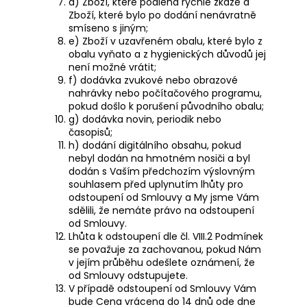
d) Zboží, které podléhá rychlé zkáze a
Zboží, které bylo po dodání nenávratně
smíseno s jiným;
e) Zboží v uzavřeném obalu, které bylo z
obalu vyňato a z hygienických důvodů jej
není možné vrátit;
f) dodávka zvukové nebo obrazové
nahrávky nebo počítačového programu,
pokud došlo k porušení původního obalu;
g) dodávka novin, periodik nebo
časopisů;
h) dodání digitálního obsahu, pokud
nebyl dodán na hmotném nosiči a byl
dodán s Vaším předchozím výslovným
souhlasem před uplynutím lhůty pro
odstoupení od Smlouvy a My jsme Vám
sdělili, že nemáte právo na odstoupení
od Smlouvy.
Lhůta k odstoupení dle čl.
VIII.2
Podmínek
se považuje za zachovanou, pokud Nám
v jejím průběhu odešlete oznámení, že
od Smlouvy odstupujete.
V případě odstoupení od Smlouvy Vám
bude Cena vrácena do 14 dnů ode dne