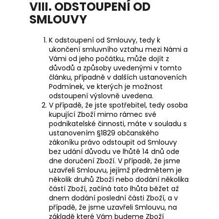
VIII. ODSTOUPENÍ OD
SMLOUVY
K odstoupení od Smlouvy, tedy k
ukončení smluvního vztahu mezi Námi a
Vámi od jeho počátku, může dojít z
důvodů a způsoby uvedenými v tomto
článku, případně v dalších ustanoveních
Podmínek, ve kterých je možnost
odstoupení výslovně uvedena.
V případě, že jste spotřebitel, tedy osoba
kupující Zboží mimo rámec své
podnikatelské činnosti, máte v souladu s
ustanovením §1829 občanského
zákoníku právo odstoupit od Smlouvy
bez udání důvodu ve lhůtě 14 dnů ode
dne doručení Zboží. V případě, že jsme
uzavřeli Smlouvu, jejímž předmětem je
několik druhů Zboží nebo dodání několika
částí Zboží, začíná tato lhůta běžet až
dnem dodání poslední části Zboží, a v
případě, že jsme uzavřeli Smlouvu, na
základě které Vám budeme Zboží