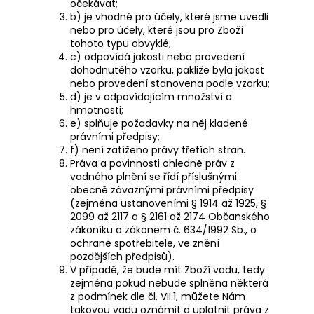
očekávat;
b) je vhodné pro účely, které jsme uvedli
nebo pro účely, které jsou pro Zboží
tohoto typu obvyklé;
c) odpovídá jakosti nebo provedení
dohodnutého vzorku, pakliže byla jakost
nebo provedení stanovena podle vzorku;
d) je v odpovídajícím množství a
hmotnosti;
e) splňuje požadavky na něj kladené
právními předpisy;
f) není zatíženo právy třetích stran.
Práva a povinnosti ohledně práv z
vadného plnění se řídí příslušnými
obecně závaznými právními předpisy
(zejména ustanoveními § 1914 až 1925, §
2099 až 2117 a § 2161 až 2174 Občanského
zákoníku a zákonem č. 634/1992 Sb., o
ochraně spotřebitele, ve znění
pozdějších předpisů).
V případě, že bude mít Zboží vadu, tedy
zejména pokud nebude splněna některá
z podmínek dle čl.
VII.1
, můžete Nám
takovou vadu oznámit a uplatnit práva z