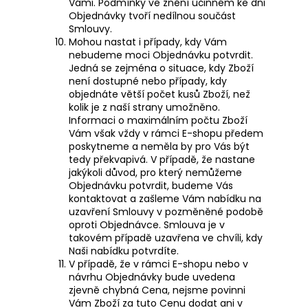
Vámi. Podmínky ve znění účinném ke dni
Objednávky tvoří nedílnou součást
Smlouvy.
Mohou nastat i případy, kdy Vám
nebudeme moci Objednávku potvrdit.
Jedná se zejména o situace, kdy Zboží
není dostupné nebo případy, kdy
objednáte větší počet kusů Zboží, než
kolik je z naší strany umožněno.
Informaci o maximálním počtu Zboží
Vám však vždy v rámci E-shopu předem
poskytneme a neměla by pro Vás být
tedy překvapivá. V případě, že nastane
jakýkoli důvod, pro který nemůžeme
Objednávku potvrdit, budeme Vás
kontaktovat a zašleme Vám nabídku na
uzavření Smlouvy v pozměněné podobě
oproti Objednávce. Smlouva je v
takovém případě uzavřena ve chvíli, kdy
Naši nabídku potvrdíte.
V případě, že v rámci E-shopu nebo v
návrhu Objednávky bude uvedena
zjevně chybná Cena, nejsme povinni
Vám Zboží za tuto Cenu dodat ani v