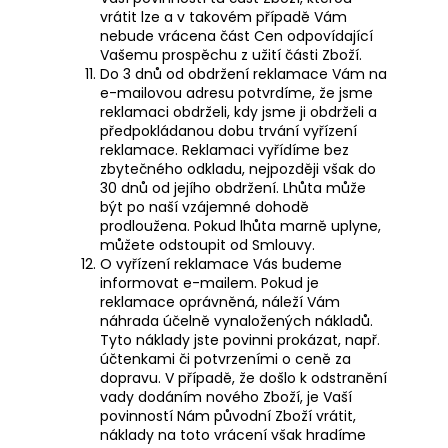
vrátit lze a v takovém případě Vám
nebude vrácena část Cen odpovídající
Vašemu prospěchu z užití části Zboží.
Do 3 dnů od obdržení reklamace Vám na
e-mailovou adresu potvrdíme, že jsme
reklamaci obdrželi, kdy jsme ji obdrželi a
předpokládanou dobu trvání vyřízení
reklamace. Reklamaci vyřídíme bez
zbytečného odkladu, nejpozději však do
30 dnů od jejího obdržení. Lhůta může
být po naší vzájemné dohodě
prodloužena. Pokud lhůta marně uplyne,
můžete odstoupit od Smlouvy.
O vyřízení reklamace Vás budeme
informovat e-mailem. Pokud je
reklamace oprávněná, náleží Vám
náhrada účelně vynaložených nákladů.
Tyto náklady jste povinni prokázat, např.
účtenkami či potvrzeními o ceně za
dopravu. V případě, že došlo k odstranění
vady dodáním nového Zboží, je Vaší
povinností Nám původní Zboží vrátit,
náklady na toto vrácení však hradíme