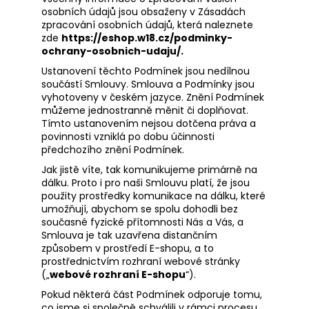
osobních údajů jsou obsaženy v Zásadách
a
zpracování osobních údajů, která naleznete
j
zde
https://eshop.w18.cz/podminky-
í
ochrany-osobnich-udaju/
.
t
Ustanovení těchto Podmínek jsou nedílnou
součástí Smlouvy. Smlouva a Podmínky jsou
?
vyhotoveny v českém jazyce. Znění Podmínek
můžeme jednostranně měnit či doplňovat.
Tímto ustanovením nejsou dotčena práva a
povinnosti vzniklá po dobu účinnosti
předchozího znění Podmínek.
HLEDAT
Jak jistě víte, tak komunikujeme primárně na
dálku. Proto i pro naši Smlouvu platí, že jsou
použity prostředky komunikace na dálku, které
umožňují, abychom se spolu dohodli bez
D
současné fyzické přítomnosti Nás a Vás, a
o
Smlouva je tak uzavřena distančním
p
způsobem v prostředí E-shopu, a to
prostřednictvím rozhraní webové stránky
o
(„
webové rozhraní E-shopu
“).
r
u
Pokud některá část Podmínek odporuje tomu,
co jsme si společně schválili v rámci procesu