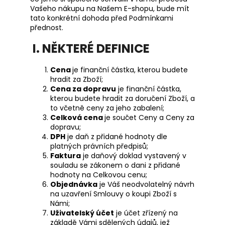
č
Vašeho nákupu na Našem E-shopu, bude mít
u
tato konkrétní dohoda před Podmínkami
j
přednost.
e
m
I. NĚKTERÉ DEFINICE
e
Cena
je finanční částka, kterou budete
hradit za Zboží;
RYZLINK
Cena za dopravu
je finanční částka,
VLAŠSKÝ
kterou budete hradit za doručení Zboží, a
/
to včetně ceny za jeho zabalení;
WELSCHRIESLING
Celková cena
je součet Ceny a Ceny za
200
dopravu;
Kč
DPH
je daň z přidané hodnoty dle
platných právních předpisů;
Faktura
je daňový doklad vystavený v
souladu se zákonem o dani z přidané
hodnoty na Celkovou cenu;
Objednávka
je Váš neodvolatelný návrh
na uzavření Smlouvy o koupi Zboží s
Námi;
Uživatelský účet
je účet zřízený na
základě Vámi sdělených údajů, jež