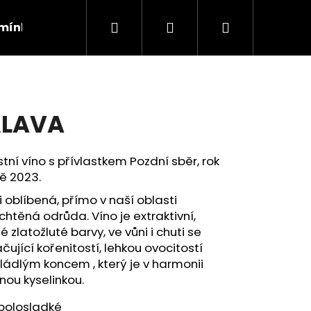
Hledat
Přihlášení
Nákupní
mínky
Kontakty
Podmínky ochrany osobníc
košík
ÁLAVA
tní víno s přívlastkem Pozdní sběr, rok
ně 2023.
 oblíbená, přímo v naší oblasti
chtěná odrůda. Víno je extraktivní,
é zlatožluté barvy, ve vůni i chuti se
čující kořenitostí, lehkou ovocitostí
ládlým koncem , který je v harmonii
Následující
nou kyselinkou.
polosladké