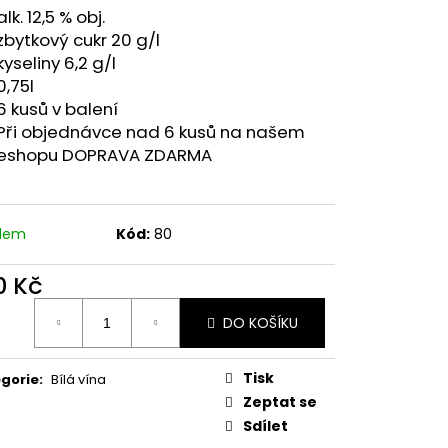
LAUFRÄNKISCH
alk. 12,5 % obj.
zbytkový cukr 20 g/l
kyseliny 6,2 g/l
0,75l
6 kusů v balení
Při objednávce nad 6 kusů na našem
eshopu DOPRAVA ZDARMA
adem
Kód:
80
0 Kč
ná
DO KOŠÍKU
:
Tisk
gorie
:
Bílá vína
Zeptat se
Sdílet