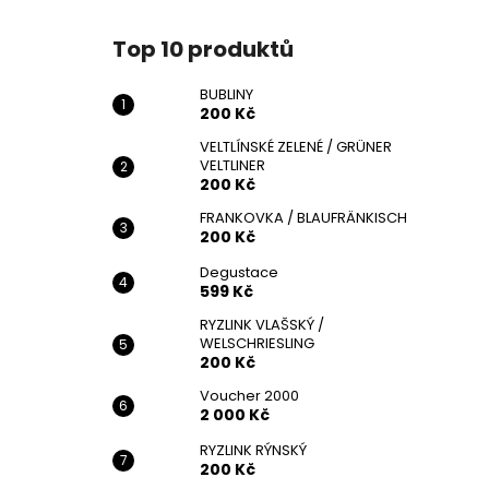
BUBLINY
l
200 Kč
Top 10 produktů
BUBLINY
200 Kč
VELTLÍNSKÉ ZELENÉ / GRÜNER
VELTLINER
200 Kč
FRANKOVKA / BLAUFRÄNKISCH
200 Kč
Degustace
599 Kč
RYZLINK VLAŠSKÝ /
WELSCHRIESLING
200 Kč
Voucher 2000
2 000 Kč
RYZLINK RÝNSKÝ
200 Kč