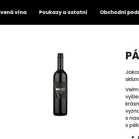
vená vína
Poukazy a ostatní
Obchodní pod
Co potřebujete najít?
P
HLEDAT
Jakos
skliz
Doporučujeme
Velmi
vyšle
krásn
vyzna
s nas
s pěk