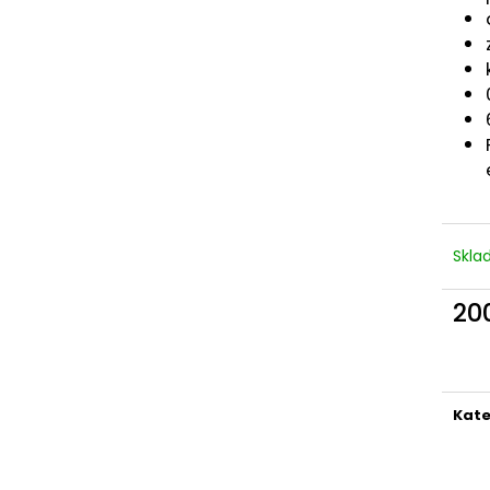
VELTLÍNSKÉ ZELENÉ / GRÜNER VELTLINER
FRANKOVKA / B
200 Kč
200 Kč
Skl
20
Měr
cena
Kate